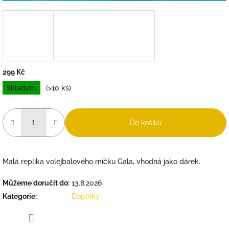
299 Kč
Měrná
Skladem
(>10 ks)
cena:
Do košíku
Malá replika volejbalového míčku Gala, vhodná jako dárek.
Můžeme doručit do:
13.8.2026
Kategorie
:
Doplňky