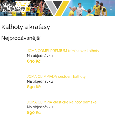
Přejít
Nák
Hledat
Přihlášení
na
obsah
koší
Kalhoty a kraťasy
Nejprodávanější
JOMA COMBI PREMIUM tréninkové kalhoty
Na objednávku
690 Kč
JOMA OLIMPIADA cestovní kalhoty
Na objednávku
890 Kč
JOMA OLIMPIA elastické kalhoty dámské
Na objednávku
890 Kč