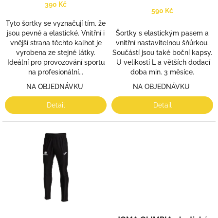
k
390 Kč
590 Kč
t
ů
Tyto šortky se vyznačují tím, že
Šortky s elastickým pasem a
jsou pevné a elastické. Vnitřní i
vnitřní nastavitelnou šňůrkou.
vnější strana těchto kalhot je
Součástí jsou také boční kapsy.
vyrobena ze stejné látky.
U velikostí L a větších dodací
Ideální pro provozování sportu
doba min. 3 měsíce.
na profesionální...
NA OBJEDNÁVKU
NA OBJEDNÁVKU
Detail
Detail