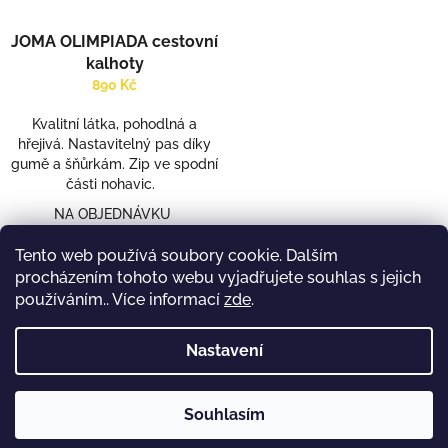
JOMA OLIMPIADA cestovní
kalhoty
890 Kč
Kvalitní látka, pohodlná a
hřejivá. Nastavitelný pas díky
gumě a šňůrkám. Zip ve spodní
části nohavic.
NA OBJEDNÁVKU
Detail
Tento web používá soubory cookie. Dalším
procházením tohoto webu vyjadřujete souhlas s jejich
používáním.. Více informací
zde
.
5
položek celkem
O
Nastavení
v
l
á
Z
d
Souhlasím
á
Copyright 2026
Fanshop Volejbalu Brno
. Všechna práva
Vytvořil Shoptet
a
p
vyhrazena.
c