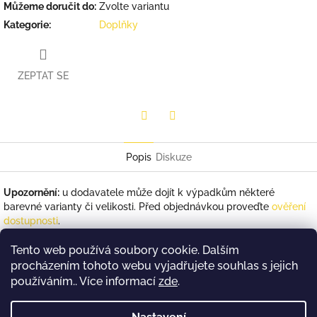
Můžeme doručit do:
Zvolte variantu
Kategorie
:
Doplňky
ZEPTAT SE
Twitter
Facebook
Popis
Diskuze
Upozornění:
u dodavatele může dojít k výpadkům některé
barevné varianty či velikosti. Před objednávkou proveďte
ověření
dostupnosti
.
Materiál:
100% POLYESTER
Tento web používá soubory cookie. Dalším
Rozměry:
32 x 32 x 47 cm
procházením tohoto webu vyjadřujete souhlas s jejich
používáním.. Více informací
zde
.
Kapacita:
44,2 l.