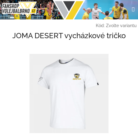
Přejít
Nák
Hledat
Přihlášení
na
obsah
koší
Kód:
Zvolte variantu
JOMA DESERT vycházkové tričko