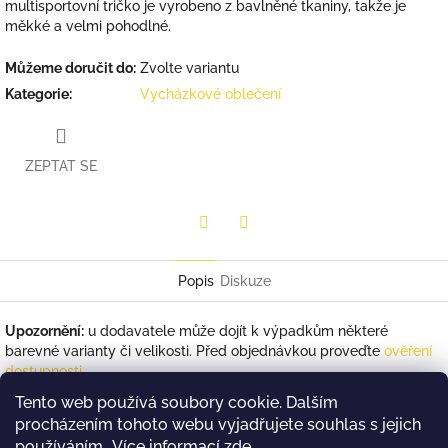
multisportovní tričko je vyrobeno z bavlněné tkaniny, takže je
měkké a velmi pohodlné.
Můžeme doručit do:
Zvolte variantu
Kategorie
:
Vycházkové oblečení
ZEPTAT SE
Twitter
Facebook
Popis
Diskuze
Upozornění:
u dodavatele může dojít k výpadkům některé
barevné varianty či velikosti. Před objednávkou proveďte
ověření
dostupnosti
.
Tento web používá soubory cookie. Dalším
Materiál:
100% bavlna. Bavlna je přírodní vlákno, charakteristické
svým chladivým účinkem a velkým komfortem. Je velmi savá a
procházením tohoto webu vyjadřujete souhlas s jejich
dokáže odpařit 50 % své vlastní hmotnosti, aniž by byla na dotek
používáním.. Více informací
zde
.